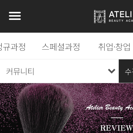
정규과정
스페셜과정
취업·창업
커뮤니티
수