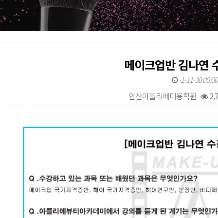
메이크업반 김나연 
-1-11-30 00:00
안산아뜰리에미용학원
2,
본문