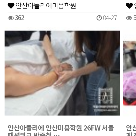
안산아뜰리에미용학원
362
04-27
3
안산아뜰리에 안산미용학원 26FW 서울
안
패션위크 박종철 …
게 