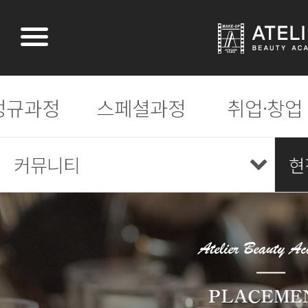
정규과정
스페셜과정
취업·창업
커뮤니티
현