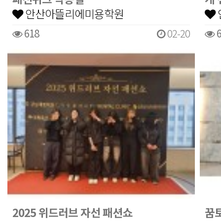
안산아뜰리에미용학원
618
02-20
6
2025 위드러브 자선 패션쇼
꿈