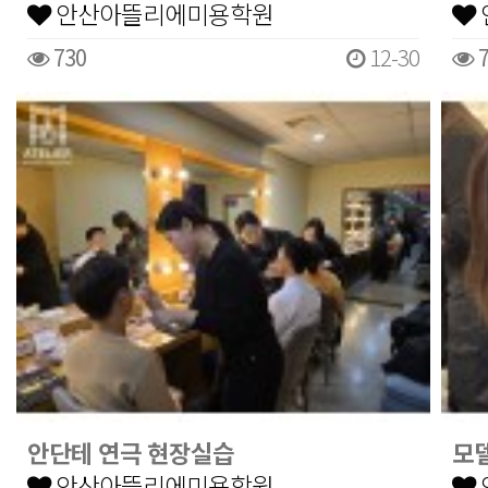
안산아뜰리에미용학원
730
12-30
7
안단테 연극 현장실습
모
안산아뜰리에미용학원