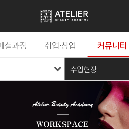
페셜과정
취업·창업
커뮤니티
수업현장