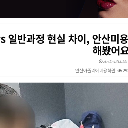
s 일반과정 현실 차이, 안산미
해봤어요
26-05-18 00:00
안산아뜰리에미용학원
29