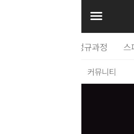
개
자격증소개
정규과정
스
커뮤니티