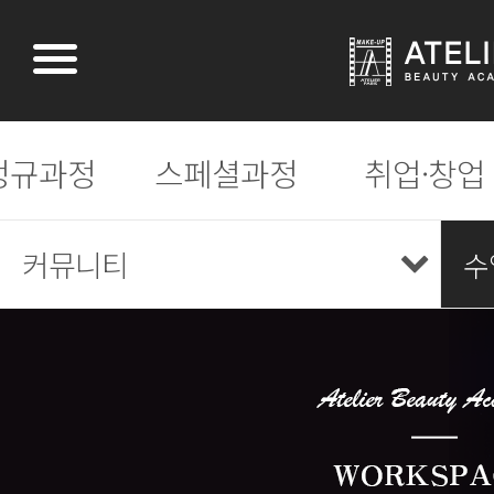
정규과정
스페셜과정
취업·창업
커뮤니티
수